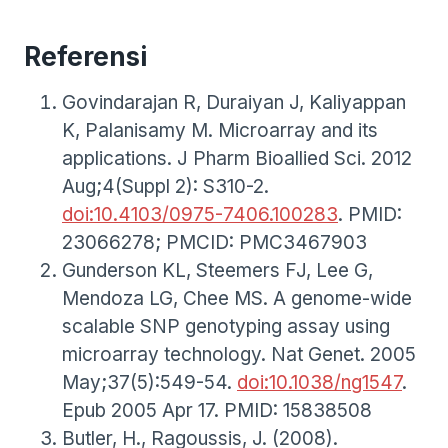
Referensi
Govindarajan R, Duraiyan J, Kaliyappan
K, Palanisamy M. Microarray and its
applications. J Pharm Bioallied Sci. 2012
Aug;4(Suppl 2): S310-2.
doi:10.4103/0975-7406.100283
. PMID:
23066278; PMCID: PMC3467903
Gunderson KL, Steemers FJ, Lee G,
Mendoza LG, Chee MS. A genome-wide
scalable SNP genotyping assay using
microarray technology. Nat Genet. 2005
May;37(5):549-54.
doi:10.1038/ng1547
.
Epub 2005 Apr 17. PMID: 15838508
Butler, H., Ragoussis, J. (2008).