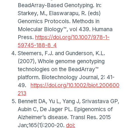
BeadArray-Based Genotyping. In:
Starkey, M., Elaswarapu, R. (eds)
Genomics Protocols. Methods in
Molecular Biology™, vol 439. Humana
Press.
https://doi.org/10.1007/978-1-
59745-188-8_4
Steemers, F.J. and Gunderson, K.L.
(2007), Whole genome genotyping
technologies on the BeadArray™
platform. Biotechnology Journal, 2: 41-
49.
https://doi.org/10.1002/biot.200600
213
Bennett DA, Yu L, Yang J, Srivastava GP,
Aubin C, De Jager PL. Epigenomics of
Alzheimer’s disease. Transl Res. 2015
Jan;165(1):200-20.
doi: