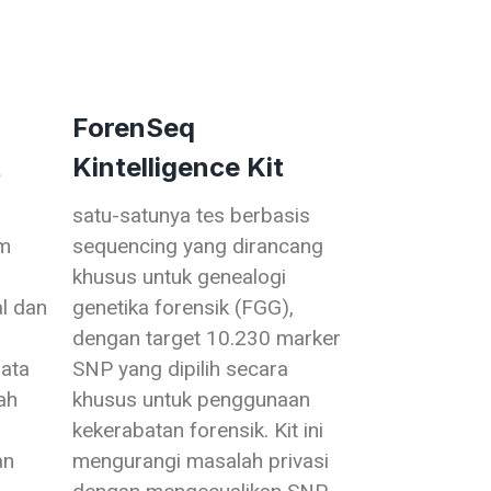
ForenSeq
t
Kintelligence Kit
satu-satunya tes berbasis
om
sequencing yang dirancang
khusus untuk genealogi
l dan
genetika forensik (FGG),
dengan target 10.230 marker
ata
SNP yang dipilih secara
ah
khusus untuk penggunaan
kekerabatan forensik. Kit ini
an
mengurangi masalah privasi