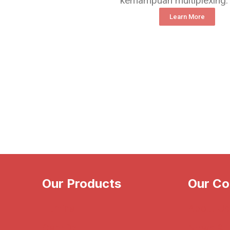
kemampuan multiplexing.
Learn More
Our Products
Our C
Illumina
About Us
CareDx
News & 