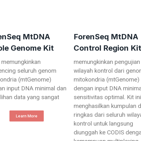
enSeq MtDNA
ForenSeq MtDNA
le Genome Kit
Control Region Ki
ni memungkinkan
memungkinkan pengujian
encing seluruh genom
wilayah kontrol dari gen
kondria (mtGenome)
mitokondria (mtGenome)
n input DNA minimal dan
dengan input DNA minima
ihan data yang sangat
sensitivitas optimal. Kit ini
menghasilkan kumpulan d
ringkas dari seluruh wilay
Learn More
kontrol untuk langsung
diunggah ke CODIS deng