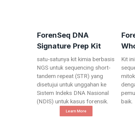
ForenSeq DNA
For
Signature Prep Kit
Who
satu-satunya kit kimia berbasis
Kit i
NGS untuk sequencing short-
sequ
tandem repeat (STR) yang
mito
disetujui untuk unggahan ke
denga
Sistem Indeks DNA Nasional
pemul
(NDIS) untuk kasus forensik.
baik.
Learn More