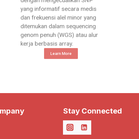
dengan mengecualikan SNP
yang informatif secara medis
dan frekuensi alel minor yang
ditemukan dalam sequencing
genom penuh (WGS) atau alur
kerja berbasis array.
Learn More
ompany
Stay Connected
Events