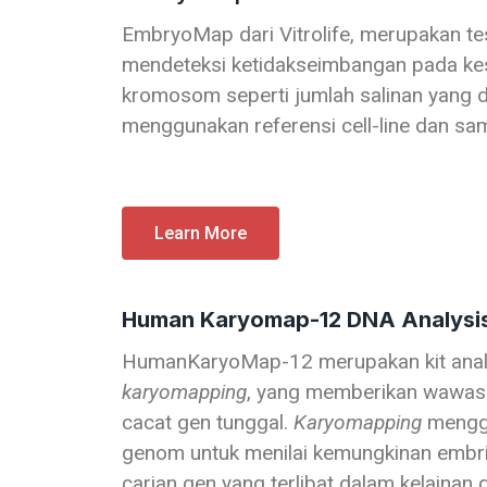
EmbryoMap dari Vitrolife, merupakan t
mendeteksi ketidakseimbangan pada ke
kromosom seperti jumlah salinan yang d
menggunakan referensi cell-line dan sam
Learn More
Human Karyomap-12 DNA Analysis
HumanKaryoMap-12 merupakan kit anal
karyomapping
, yang memberikan wawas
cacat gen tunggal.
Karyomapping
mengg
genom untuk menilai kemungkinan embri
carian gen yang terlibat dalam kelainan ge