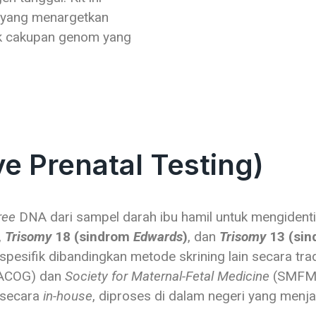
 yang menargetkan
uk cakupan genom yang
e Prenatal Testing)
free
DNA dari sampel darah ibu hamil untuk mengident
,
Trisomy
18 (sindrom
Edwards
)
, dan
Trisomy
13 (si
n spesifik dibandingkan metode skrining lain secara t
ACOG) dan
Society for Maternal-Fetal Medicine
(SMFM).
n secara
in-house
, diproses di dalam negeri yang menj