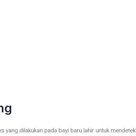
Learn More about NIPT on Illumina
Click Here
ng
s yang dilakukan pada bayi baru lahir untuk mendeteks