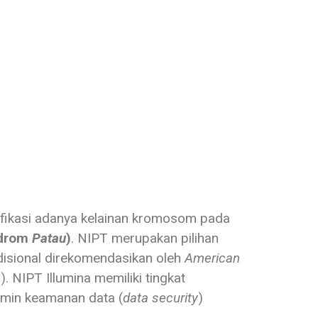
ifikasi adanya kelainan kromosom pada
ndrom
Patau
)
. NIPT merupakan pilihan
radisional direkomendasikan oleh
American
 NIPT Illumina memiliki tingkat
amin keamanan data (
data security
)