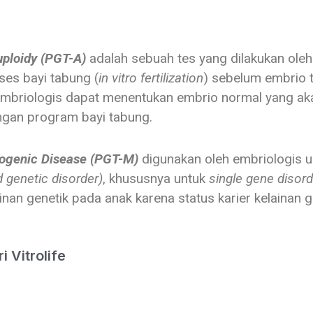
uploidy (PGT-A)
adalah sebuah tes yang dilakukan oleh
es bayi tabung (
in vitro fertilization
) sebelum embrio t
briologis dapat menentukan embrio normal yang akan
ngan program bayi tabung.
nogenic Disease (PGT-M)
digunakan oleh embriologis 
d genetic disorder)
, khususnya untuk
single gene disord
nan genetik pada anak karena status karier kelainan ge
 Vitrolife