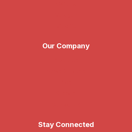
CareDx
Verogen
Vitrolife
Our Company
About Us
News & Events
Blog
Support
Contact Us
Stay Connected