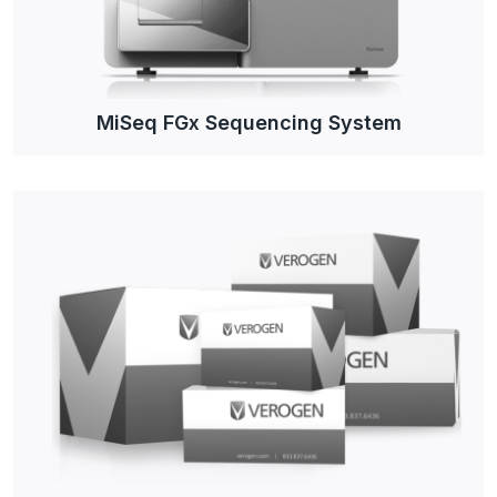
MiSeq FGx Sequencing System