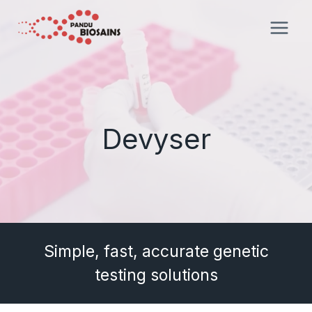
Skip
to
content
Devyser
Simple, fast, accurate genetic
testing solutions