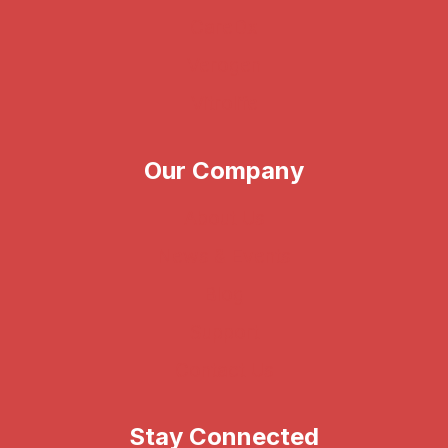
CareDx
Verogen
Vitrolife
Our Company
About Us
News & Events
Blog
Support
Contact Us
Stay Connected