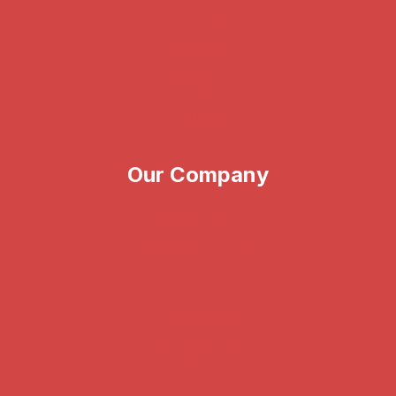
Illumina
CareDx
Verogen
Vitrolife
Our Company
About Us
News & Events
Blog
Support
Contact Us