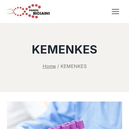
Skip
to
content
KEMENKES
Home
/
KEMENKES