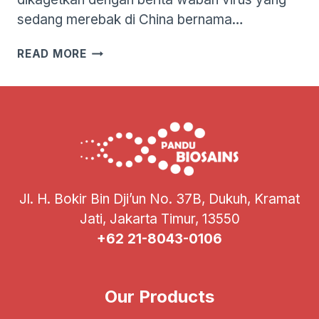
sedang merebak di China bernama…
WASPADA
READ MORE
VIRUS
HMPV
YANG
SEDANG
MEREBAK
DI
CHINA
TELAH
DITEMUKAN
Jl. H. Bokir Bin Dji’un No. 37B, Dukuh, Kramat
DI
Jati, Jakarta Timur, 13550
INDONESIA!
+62 21-8043-0106
Our Products