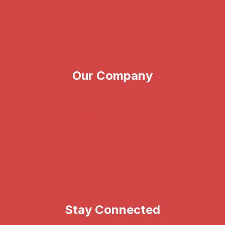
CareDx
Verogen
Vitrolife
Our Company
About Us
News & Events
Blog
Support
Contact Us
Stay Connected