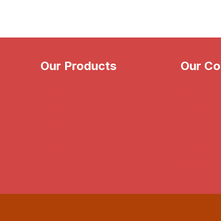
Our Products
Our C
Illumina
About Us
CareDx
News & 
Verogen
Blog
Vitrolife
Support
Contact 