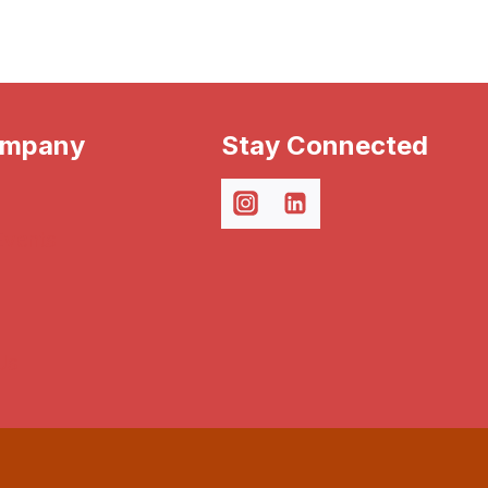
ompany
Stay Connected
Events
Us