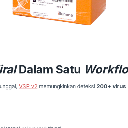
iral
Dalam Satu
Workfl
tunggal,
VSP v2
memungkinkan deteksi
200+ virus 