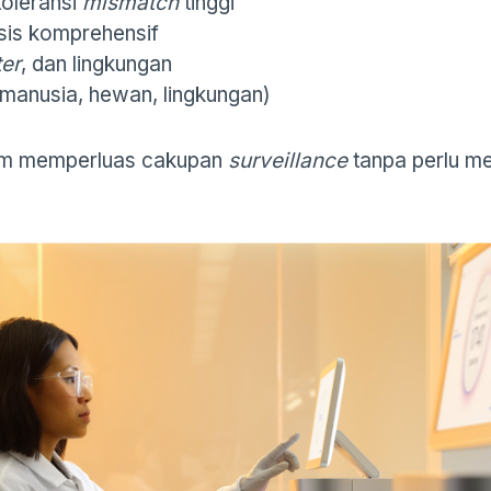
oleransi
mismatch
tinggi
isis komprehensif
er
, dan lingkungan
(manusia, hewan, lingkungan)
ium memperluas cakupan
surveillance
tanpa perlu 