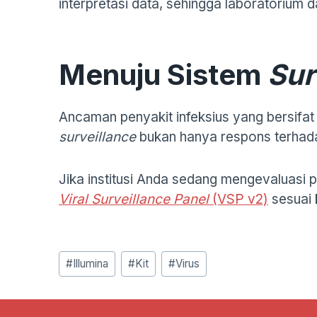
interpretasi data, sehingga laboratorium
Menuju Sistem
Sur
Ancaman penyakit infeksius yang bersifat 
surveillance
bukan hanya respons terhada
Jika institusi Anda sedang mengevaluasi
Viral Surveillance Panel
(VSP v2)
sesuai 
Post
#
Illumina
#
Kit
#
Virus
Tags: