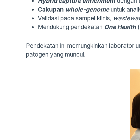
Hybrid capture enrichment
dengan t
Cakupan
whole-genome
untuk anal
Validasi pada sampel klinis,
wastewat
Mendukung pendekatan
One Health
Pendekatan ini memungkinkan laborator
patogen yang muncul.