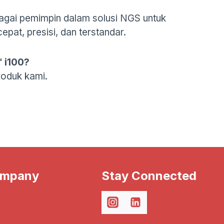
agai pemimpin dalam solusi NGS untuk
pat, presisi, dan terstandar.
™ i100?
roduk kami.
ompany
Stay Connected
Events