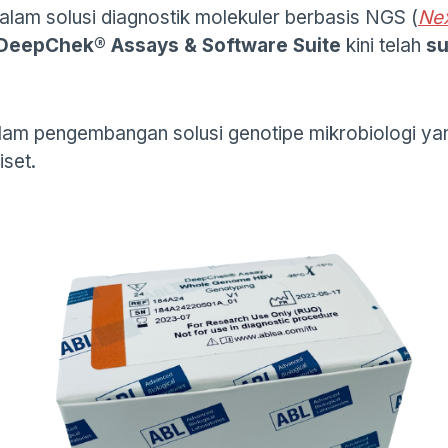
alam solusi diagnostik molekuler berbasis NGS (
Nex
DeepChek® Assays & Software Suite
kini telah
su
lam pengembangan solusi genotipe mikrobiologi yang 
iset.