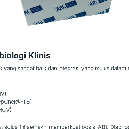
iologi Klinis
 yang sangat baik dan integrasi yang mulus dalam 
IV)
pChek®-TB)
HCV)
ly, solusi ini semakin memperkuat posisi ABL Diag