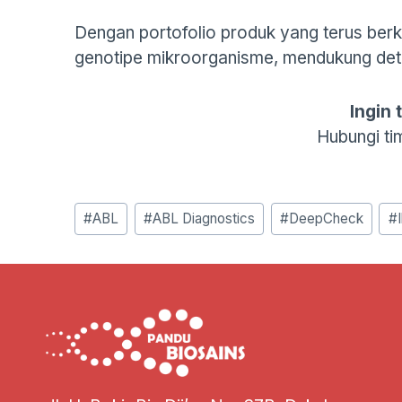
Dengan portofolio produk yang terus ber
genotipe mikroorganisme, mendukung deteks
Ingin 
Hubungi ti
Post
#
ABL
#
ABL Diagnostics
#
DeepCheck
#
Tags: