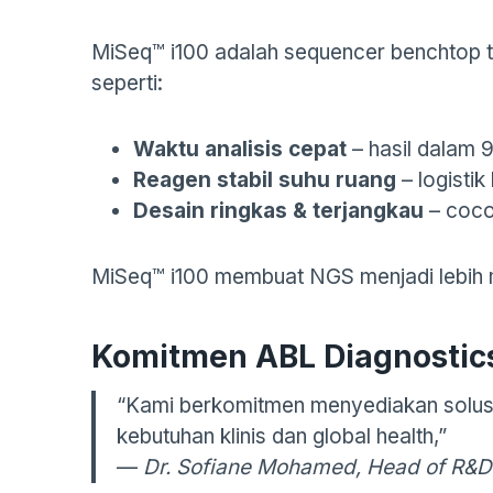
MiSeq™ i100 adalah sequencer benchtop te
seperti:
Waktu analisis cepat
– hasil dalam 
Reagen stabil suhu ruang
– logistik
Desain ringkas & terjangkau
– coco
MiSeq™ i100 membuat NGS menjadi lebih mu
Komitmen ABL Diagnostic
“Kami berkomitmen menyediakan solusi 
kebutuhan klinis dan global health,”
—
Dr. Sofiane Mohamed, Head of R&D