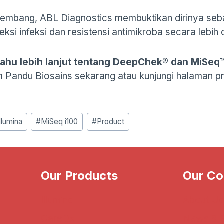
kembang, ABL Diagnostics membuktikan dirinya seb
i infeksi dan resistensi antimikroba secara lebih ce
tahu lebih lanjut tentang DeepChek® dan MiSeq
m Pandu Biosains sekarang atau kunjungi halaman p
Illumina
#
MiSeq i100
#
Product
Our Products
Our C
Illumina
About Us
CareDx
News & 