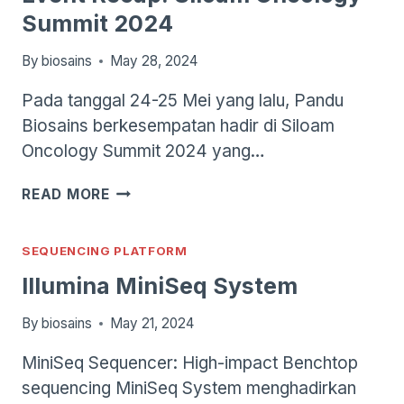
Summit 2024
By
biosains
May 28, 2024
Pada tanggal 24-25 Mei yang lalu, Pandu
Biosains berkesempatan hadir di Siloam
Oncology Summit 2024 yang…
EVENT
READ MORE
RECAP:
SILOAM
ONCOLOGY
SEQUENCING PLATFORM
SUMMIT
Illumina MiniSeq System
2024
By
biosains
May 21, 2024
MiniSeq Sequencer: High-impact Benchtop
sequencing MiniSeq System menghadirkan