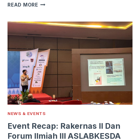
EVENT
READ MORE
RECAP:
PIN
POI
2024
NEWS & EVENTS
Event Recap: Rakernas II Dan
Forum Ilmiah III ASLABKESDA