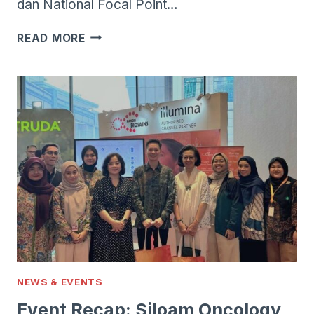
dan National Focal Point…
WHO
READ MORE
MENGONFIRMASI
KASUS
FATAL
PERTAMA
INFEKSI
VIRUS
INFLUENZA
A(H5N2)
PADA
MANUSIA
NEWS & EVENTS
Event Recap: Siloam Oncology