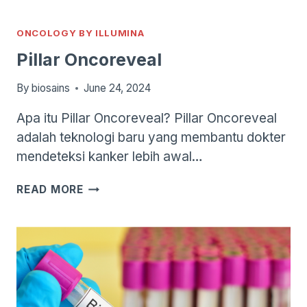
VARIANTS
OF
UNCERTAIN
ONCOLOGY BY ILLUMINA
SIGNIFICANCE
Pillar Oncoreveal
(VUS)
MELALUI
By
biosains
June 24, 2024
PENDEKATAN
SITOGENETIKA
Apa itu Pillar Oncoreveal? Pillar Oncoreveal
adalah teknologi baru yang membantu dokter
mendeteksi kanker lebih awal…
PILLAR
READ MORE
ONCOREVEAL