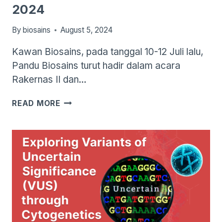
2024
By
biosains
August 5, 2024
Kawan Biosains, pada tanggal 10-12 Juli lalu,
Pandu Biosains turut hadir dalam acara
Rakernas II dan…
EVENT
READ MORE
RECAP:
RAKERNAS
II
DAN
FORUM
ILMIAH
III
ASLABKESDA
2024