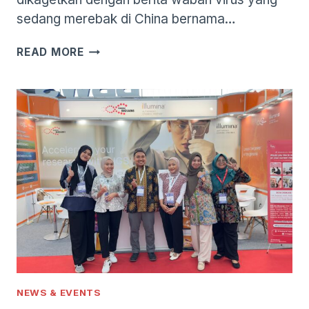
sedang merebak di China bernama…
WASPADA
READ MORE
VIRUS
HMPV
YANG
SEDANG
MEREBAK
DI
CHINA
TELAH
DITEMUKAN
DI
INDONESIA!
NEWS & EVENTS