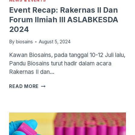
NEWS & EVENTS
Event Recap: Rakernas II Dan
Forum Ilmiah III ASLABKESDA
2024
By
biosains
August 5, 2024
Kawan Biosains, pada tanggal 10-12 Juli lalu,
Pandu Biosains turut hadir dalam acara
Rakernas II dan…
EVENT
READ MORE
RECAP:
RAKERNAS
II
DAN
FORUM
ILMIAH
III