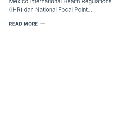
Mexico International Health Regulations
(IHR) dan National Focal Point…
WHO
READ MORE
MENGONFIRMASI
KASUS
FATAL
PERTAMA
INFEKSI
VIRUS
INFLUENZA
A(H5N2)
PADA
MANUSIA