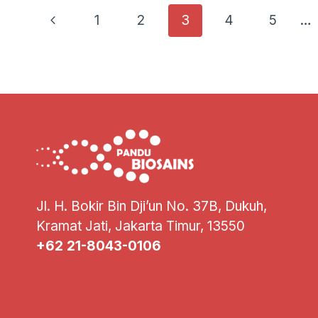
Page
Previous
1
2
3
4
5
…
Navigation
Page
Jl. H. Bokir Bin Dji’un No. 37B, Dukuh,
Kramat Jati, Jakarta Timur, 13550
+62 21-8043-0106