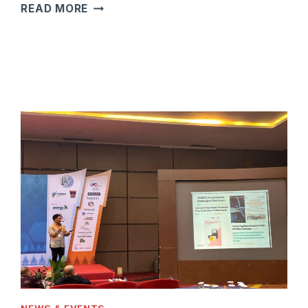
EVENT
READ MORE
RECAP:
INARI
EXPO
2024