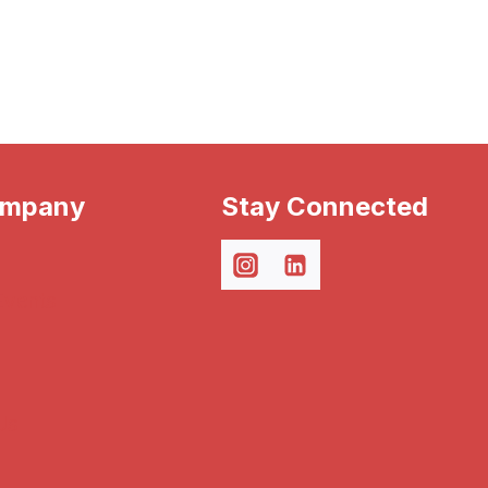
ompany
Stay Connected
Events
Us