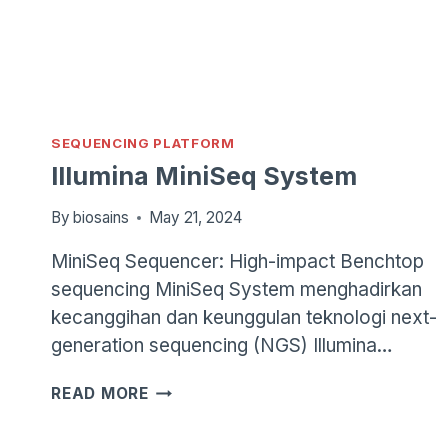
SEQUENCING PLATFORM
Illumina MiniSeq System
By
biosains
May 21, 2024
MiniSeq Sequencer: High-impact Benchtop
sequencing MiniSeq System menghadirkan
kecanggihan dan keunggulan teknologi next-
generation sequencing (NGS) Illumina…
ILLUMINA
READ MORE
MINISEQ
SYSTEM