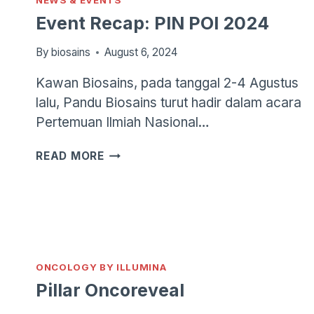
NEWS & EVENTS
Event Recap: PIN POI 2024
By
biosains
August 6, 2024
Kawan Biosains, pada tanggal 2-4 Agustus
lalu, Pandu Biosains turut hadir dalam acara
Pertemuan Ilmiah Nasional…
EVENT
READ MORE
RECAP:
PIN
POI
2024
ONCOLOGY BY ILLUMINA
Pillar Oncoreveal