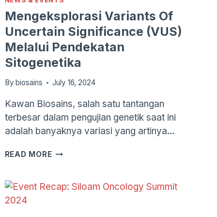
NEWS & EVENTS
Mengeksplorasi Variants Of
Uncertain Significance (VUS)
Melalui Pendekatan
Sitogenetika
By
biosains
July 16, 2024
Kawan Biosains, salah satu tantangan
terbesar dalam pengujian genetik saat ini
adalah banyaknya variasi yang artinya…
MENGEKSPLORASI
READ MORE
VARIANTS
OF
UNCERTAIN
SIGNIFICANCE
(VUS)
MELALUI