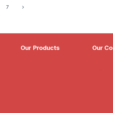
Next
7
Page
Our Products
Our C
Illumina
About Us
CareDx
News & 
Verogen
Blog
Vitrolife
Support
Contact 