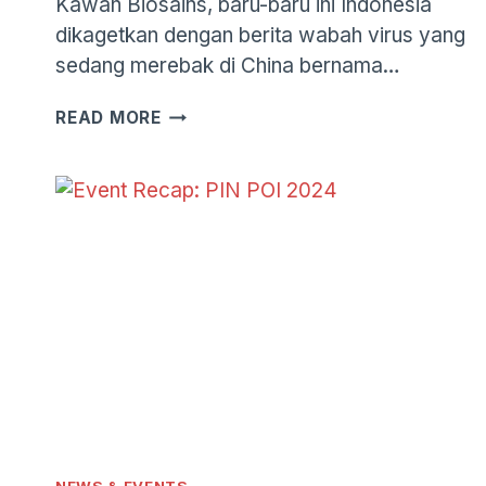
Kawan Biosains, baru-baru ini Indonesia
dikagetkan dengan berita wabah virus yang
sedang merebak di China bernama…
WASPADA
READ MORE
VIRUS
HMPV
YANG
SEDANG
MEREBAK
DI
CHINA
TELAH
DITEMUKAN
DI
INDONESIA!