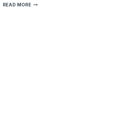
EVENT
READ MORE
RECAP:
SILOAM
ONCOLOGY
SUMMIT
2024