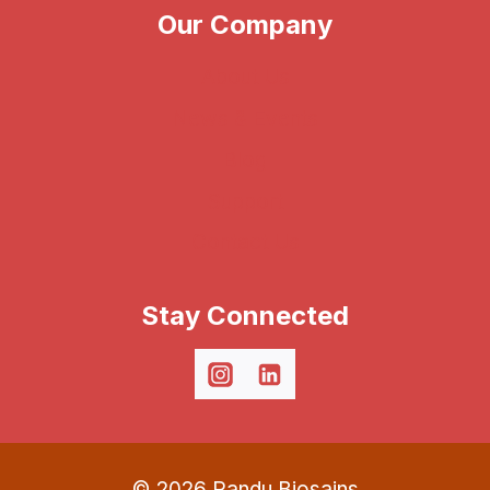
Our Company
About Us
News & Events
Blog
Support
Contact Us
Stay Connected
© 2026 Pandu Biosains