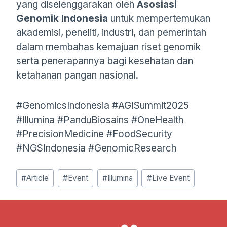
yang diselenggarakan oleh
Asosiasi
Genomik Indonesia
untuk mempertemukan
akademisi, peneliti, industri, dan pemerintah
dalam membahas kemajuan riset genomik
serta penerapannya bagi kesehatan dan
ketahanan pangan nasional.
#GenomicsIndonesia #AGISummit2025
#Illumina #PanduBiosains #OneHealth
#PrecisionMedicine #FoodSecurity
#NGSIndonesia #GenomicResearch
Post
#
Article
#
Event
#
Illumina
#
Live Event
Tags: