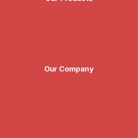
Illumina
CareDx
Verogen
Vitrolife
Our Company
About Us
News & Events
Blog
Support
Contact Us