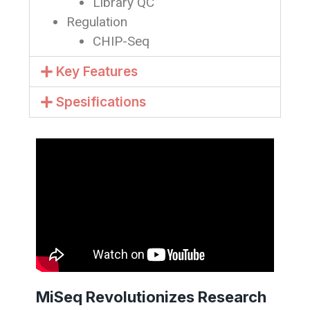
Library QC
Regulation
CHIP-Seq
Key Features
Spesifications
MiSeq Revolutionizes Research