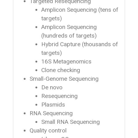
Targeted Resequencing
Amplicon Sequencing (tens of
targets)
Amplicon Sequencing
(hundreds of targets)
Hybrid Capture (thousands of
targets)
16S Metagenomics
Clone checking
Small-Genome Sequencing
De novo
Resequencing
Plasmids
RNA Sequencing
Small RNA Sequencing
Quality control