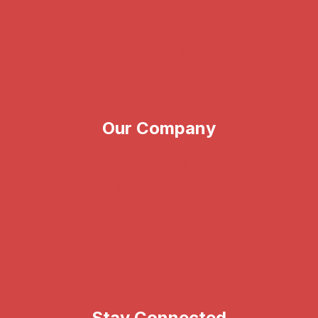
CareDx
Verogen
Vitrolife
Our Company
About Us
News & Events
Blog
Support
Contact Us
Stay Connected