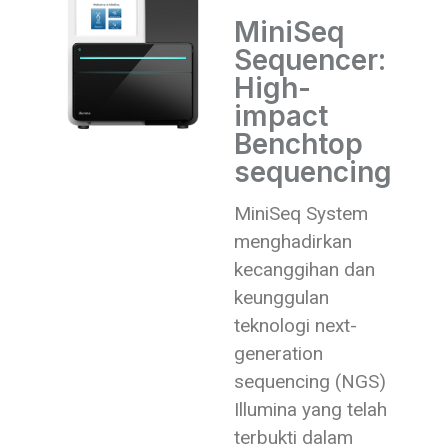
MiniSeq
Sequencer:
High-
impact
Benchtop
sequencing
MiniSeq System
menghadirkan
kecanggihan dan
keunggulan
teknologi next-
generation
sequencing (NGS)
Illumina yang telah
terbukti dalam