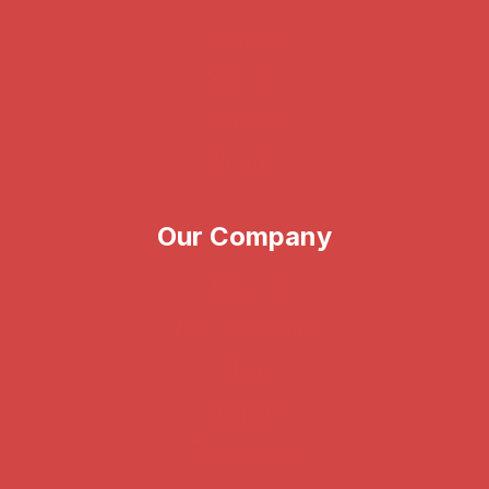
Illumina
CareDx
Verogen
Vitrolife
Our Company
About Us
News & Events
Blog
Support
Contact Us